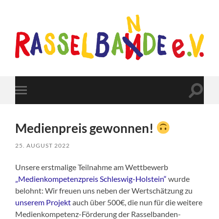
Rasselbande-
Barmstedt
Suchfe
Mobile-
ein-/a
Menü
ein-/ausblenden
Medienpreis gewonnen!
25. AUGUST 2022
Unsere erstmalige Teilnahme am Wettbewerb
„Medienkompetenzpreis Schleswig-Holstein“
wurde
belohnt: Wir freuen uns neben der Wertschätzung zu
unserem Projekt
auch über 500€, die nun für die weitere
Medienkompetenz-Förderung der Rasselbanden-