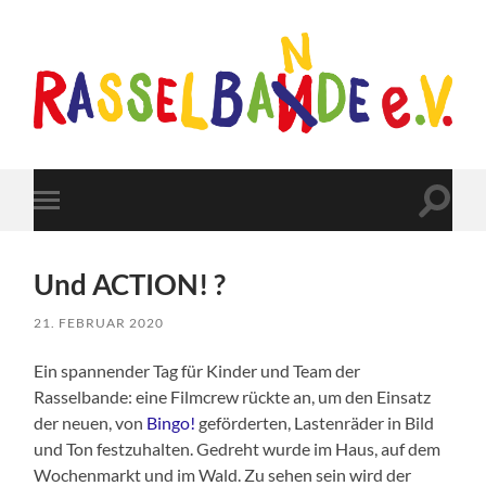
Rasselbande-
Barmstedt
Suchfe
Mobile-
ein-/a
Menü
ein-/ausblenden
Und ACTION! ?
21. FEBRUAR 2020
Ein spannender Tag für Kinder und Team der
Rasselbande: eine Filmcrew rückte an, um den Einsatz
der neuen, von
Bingo!
geförderten, Lastenräder in Bild
und Ton festzuhalten. Gedreht wurde im Haus, auf dem
Wochenmarkt und im Wald. Zu sehen sein wird der