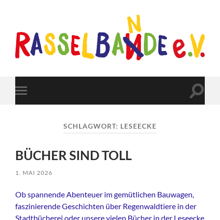
Rasselbande-
Barmstedt
Suchfe
Mobile-
ein-/a
Menü
ein-/ausblenden
SCHLAGWORT:
LESEECKE
BÜCHER SIND TOLL
1. MAI 2026
Ob spannende Abenteuer im gemütlichen Bauwagen,
faszinierende Geschichten über Regenwaldtiere in der
Stadtbücherei oder unsere vielen Bücher in der Leseecke